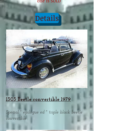
one is SOLD
Details
1303 Beetle convertible 1979
Special " epilogue ed " triple black beetle
convertible