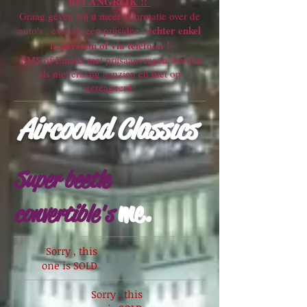
BELANGRIJK !!
Graag geven wij u meer informatie over de
echter enkel
auto's , evenals een prijsidee ,
in persoon of via telefoon !
SMS of Emails met prijsaanvragen worden
als niet ernstig aanzien en niet op
gereageerd.
Aircooled Classics
Super beetle
me.
convertible's
Sorry , this
one is SOLD
Sorry , this