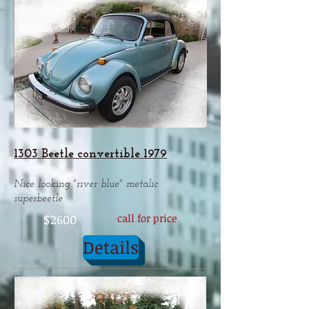
1303 Beetle convertible 1979
Nice looking "river blue" metalic
superbeetle
$2600
call for price
Details