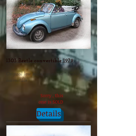
1303 Beetle convertible 1979
Original low miles ' riverblue " beetle
convertible
Sorry , this
one is SOLD
Details