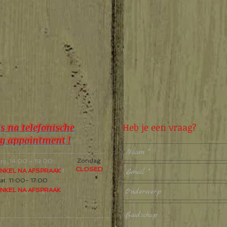
s na telefonische
Heb je een vraag?
y appointment !
Zondag
rij. 14:00 - 19:00
CLOSED
NKEL NA AFSPRAAK
!
at. 11:00- 17:00
NKEL NA AFSPRAAK