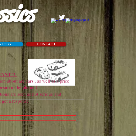
ssics
STORY
CONTACT
ANT !!
 about are cars , as well as a price
erson or by phone !
ns are seen as not serious and
sponse !