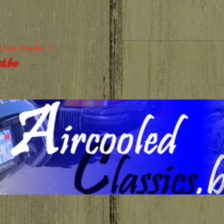
New Number ! )
(
t.be