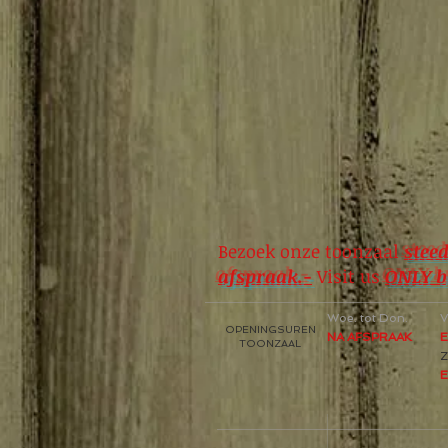
Bezoek onze toonzaal
steed
afspraak.-
Visit us
ONLY b
Woe. tot Don.
V
OPENINGSUREN
NA AFSPRAAK
E
TOONZAAL
Z
E