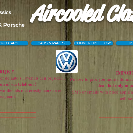
Aircooled Cla
sics ,
& Porsche
OUR CARS
CARS & PARTS
CONVERTIBLE TOPS
HI
IJK !!
IMPORT
r de auto's , evenals een prijsidee ,
We love to give you more information
on of via telefoon !
but only in p
idea ,
orden als niet ernstig aanzien en
SMS or emails with price applicatio
reageerd.
will not get a re