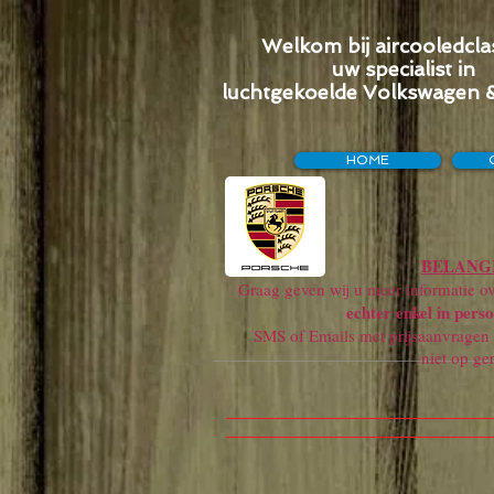
Welkom bij aircooledclas
uw specialist in
luchtgekoelde Volkswagen 
HOME
BELANGR
Graag geven wij u meer informatie ove
echter enkel in perso
SMS of Emails met prijsaanvragen w
niet op ge