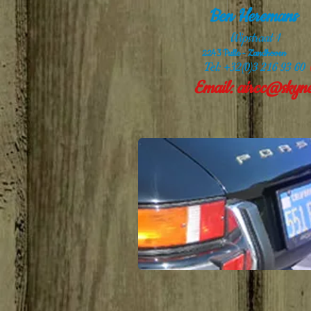
Ben Heremans
Wipstraat 1
2243 Pulle - Zandhoven
Tel: +32(0)3 216 93 6
0
Email:
aircc@skyne