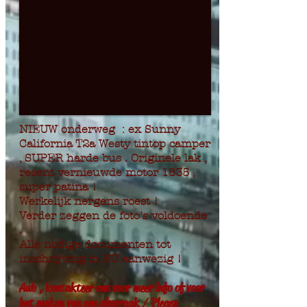
NIEUW onderweg : ex Sunny
California
T2a Westy tintop camper
, SUPER harde bus
.
Originele lak ,
resent vernieuwde motor 1835 ,
super patina !
Werkelijk nergens roest !
Verder zeggen de foto's voldoende
.
Alle nodige documenten tot
inschrijving in EU aanwezig !
Aub , kontakteer ons voor meer info of voor
het maken van een afspraak / Please