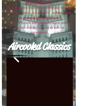
BELANGRIJK !!
Graag geven wij u meer informatie over de
echter enkel
auto's , evenals een prijsidee ,
in persoon of via telefoon !
SMS of Emails met prijsaanvragen worden
als niet ernstig aanzien en niet op
gereageerd.
Aircooled Classics