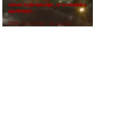
contact us for more info , or to schedule a
appointment .
NEW on it's way : ex sunny
California T2a Westy tintop camper
, VERY dry bus in original paint !
engine newly rebuild ( 1835 )
Super patina ,
Realy NO RUST !
pictures tell the
story !
All documents to register the bus
.
in EU will come with the bus
+32(0)3 238 19 91