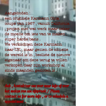
Aangeboden :
een originele Karmann Ghia
coupé van 1967 , vanuit California
, project met wat werk maar zeker
de moeite om iets van te maken ,
super harde basis .
We verkochten deze Karmann
naar UK , maar gezien de situatie
de wereld is in , besliste de nieuwe
eigenaar om deze terug te willen
verkopen daar zijn workshop al
sinds maanden gesloten is .
Aub , kontakteer ons voor meer info of voor
het maken van een afspraak / Please
contact us for more info , or to schedule a
appointment .