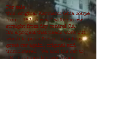
For sale :
this original Karmann Ghia coupe
from 1967 , a real California car
straight from dry central CA .
It's a project that needs work but
worth to put effort in to make a
great car again , original and
unmolstered . We sold the car to
UK , but since the worldwide
situation the buyer had to close his
shop for months , and decides now
to put the car up for sale again ,
we can
assist
in the sale if needed
.