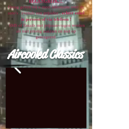
BELANGRIJK !!
Graag geven wij u meer informatie over de
echter enkel
auto's , evenals een prijsidee ,
in persoon of via telefoon !
SMS of Emails met prijsaanvragen worden
als niet ernstig aanzien en niet op
gereageerd.
Aircooled Classics