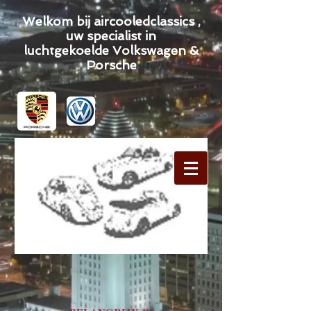
Welkom bij aircooledclassics ,
uw specialist in
luchtgekoelde Volkswagen &
Porsche