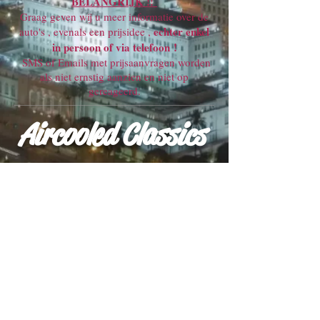
BELANGRIJK !!
Graag geven wij u meer informatie over de
echter enkel
auto's , evenals een prijsidee ,
in persoon of via telefoon !
SMS of Emails met prijsaanvragen worden
als niet ernstig aanzien en niet op
gereageerd.
Aircooled Classics
$2600
Home
© 2015 by Aircooled Classic.