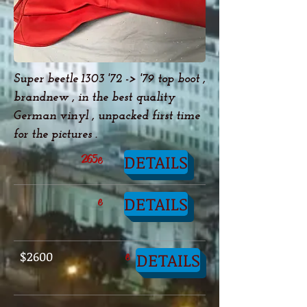
Super beetle 1303 '72 -> '79 top boot ,
brandnew , in the best quality
German vinyl , unpacked first time
for the pictures .
DETAILS
265e
DETAILS
e
$2600
e
DETAILS