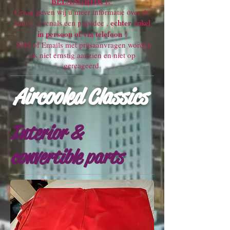
BELANGRIJK !!
Graag geven wij u meer informatie over de
echter enkel
auto's , evenals een prijsidee ,
in persoon of via telefoon !
SMS of Emails met prijsaanvragen worden
als niet ernstig aanzien en niet op
gereageerd.
Aircooled Classics
Interior &
convertible parts