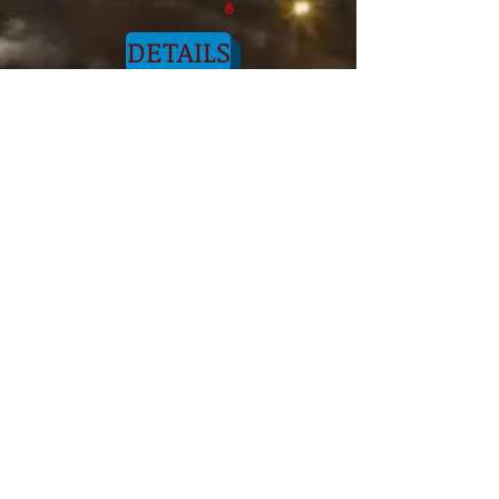
e
DETAILS
Details
e
e
Details
e
Details
e
Details