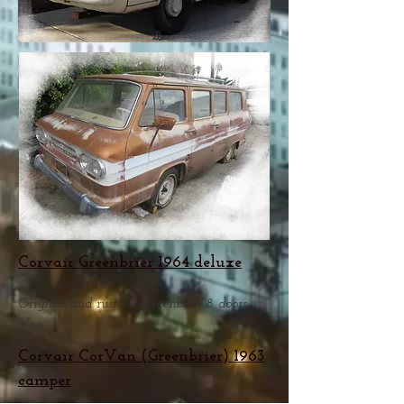
Corvair Greenbrier 1964 deluxe
Original and rustfree Greenbrier 8 doors
Van
Corvair CorVan (Greenbrier) 1963
camper