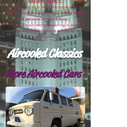
BELANGRIJK !!
Graag geven wij u meer informatie over de
echter enkel
auto's , evenals een prijsidee ,
in persoon of via telefoon !
SMS of Emails met prijsaanvragen worden
als niet ernstig aanzien en niet op
gereageerd.
Aircooled Classics
More Aircooled Cars