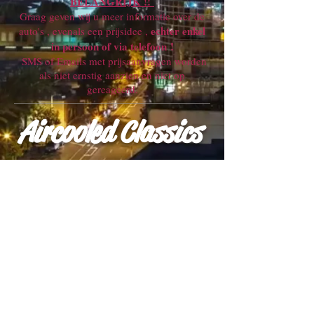
BELANGRIJK !!
Graag geven wij u meer informatie over de
echter enkel
auto's , evenals een prijsidee ,
in persoon of via telefoon !
SMS of Emails met prijsaanvragen worden
als niet ernstig aanzien en niet op
gereageerd.
Aircooled Classics
© 2015 by Aircooled Classic.