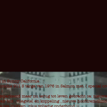
in Sunny California :
rsche 911 S targa van 1976 in Salmon met. ( special ord
 !
geparkeerd maar nu terug tot leven gebracht oa: nieuw
 air box , vliegwiel en koppeling , nieuwe hoofdremcilind
uwe blokken , plus volledig onderhoud !!