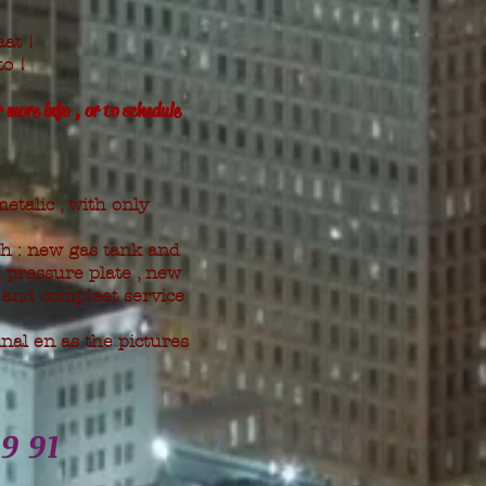
at !
o !
 more info , or to schedule
talic , with only
th : new gas tank and
d pressure plate , new
s and compleet service
inal en as the p
ictures
19 91