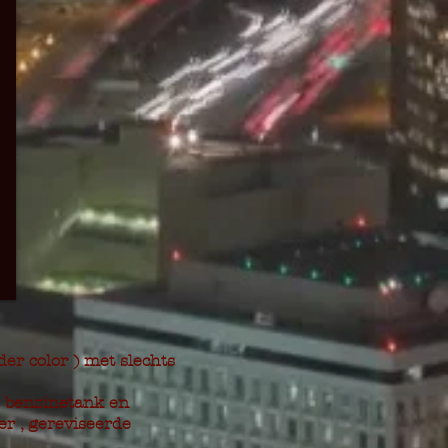
er color ) met slechts
e benzinetank en
er , gereviseerde