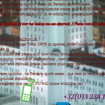
le zeldzame optie's zoals de Recaro sportstoelen ,
eel en zoals de
foto's voldoende tonen in PRACHTIGE sta
m het voertuig in EU in te schrijven komen met de aut
or meer info of voor het maken van een afspraak / Please contact us for
sunny California :
 911 S targa from 1976 in special order color salmon me
es !!
 inside for years and now been brought back to life , wi
ion pump overhaul , new airbox , new clutch , flywheel an
der and rebuild brake calibers plus new pads , new tire
re options , oa Recaro sport seats , the rest is very orig
ptional condition .
egister the car in EU will come with the car !
+32(0)3 238 