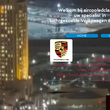
Welkom bij aircooledclas
uw specialist in
luchtgekoelde Volkswagen 
HOME
BELANGR
Graag geven wij u meer informatie ove
echter enkel in perso
SMS of Emails met prijsaanvragen w
niet op ge