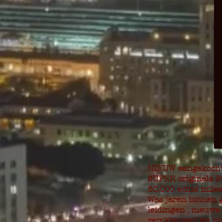
NIEUW aangekocht 
SUPER originele Po
80.000 echte miles
Was jaren binnen 
leidingen , nieuwe
remklauwen en nie