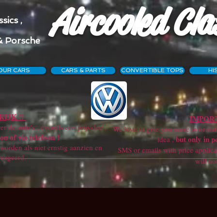
Aircooled Cla
sics ,
& Porsche
OUR CARS
CARS & PARTS
CONVERTIBLE TOPS
HI
IJK !!
IMPORT
r de auto's , evenals een prijsidee ,
We love to give you more information
on of via telefoon !
but only in p
idea ,
orden als niet ernstig aanzien en
SMS or emails with price applicatio
reageerd.
will not get a re