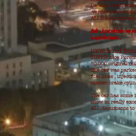
De auto heeft enke
verder zeer origin
ALLE documenten o
Aub , kontakteer ons vo
a appointment .
NEW found from 
SUPER nice Porsche
80.000 original mil
The car was parked
fuel lines , inject
master brake cylin
!
The car has some ra
show in really exce
ALL documents to r