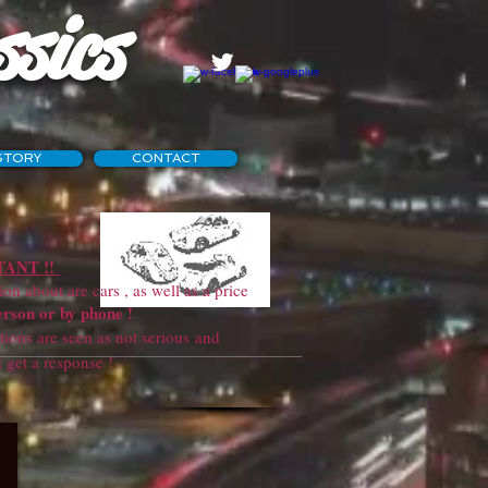
ssics
STORY
CONTACT
ANT !!
 about are cars , as well as a price
erson or by phone !
ns are seen as not serious and
sponse !