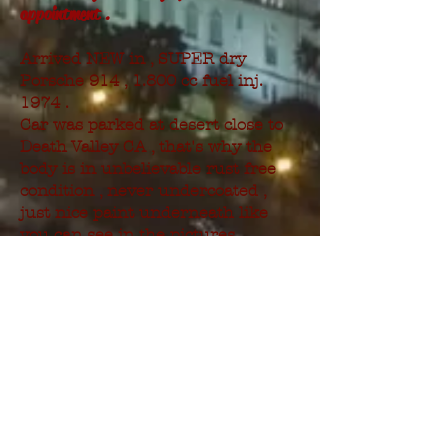
appointment .
Arrived NEW in , SUPER dry
Porsche 914 , 1.800 cc fuel inj.
1974 .
Car was parked at desert close to
Death Valley CA , that's why the
body is in unbelievable rust free
condition , never undercoated ,
just nice paint underneath like
you can see in the pictures .
Owner got engine runnig on brake
cleaner a year ago , however the
fuel pump needs to be replaced .
Original steel wheels with the
right VW-Porsche offset !
Really hard body without any rust ,
or rust repairs , original paint that
show's a nice patina look .