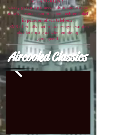
BELANGRIJK !!
Graag geven wij u meer informatie over de
echter enkel
auto's , evenals een prijsidee ,
in persoon of via telefoon !
SMS of Emails met prijsaanvragen worden
als niet ernstig aanzien en niet op
gereageerd.
Aircooled Classics