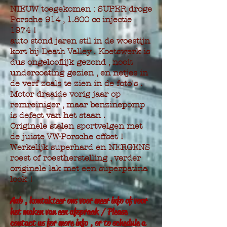
NIEUW toegekomen : SUPER droge
Porsche 914 , 1.800 cc injectie
1974 !
auto stond jaren stil in de woestijn
kort bij Death Valley . Koetswerk is
dus ongelooflijk gezond , nooit
undercoating gezien , en netjes in
de verf zoals te zien in de foto's .
Motor draaide vorig jaar op
remreiniger , maar benzinepomp
is defect van het staan .
Originele stalen sportvelgen met
de juiste VW-Porsche offset !
Werkelijk superhard en NERGENS
roest of roestherstelling , verder
originele lak met een superpatina
look !
Aub , kontakteer ons voor meer info of voor
het maken van een afspraak / Please
contact us for more info , or to schedule a