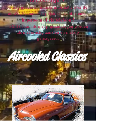
BELANGRIJK !!
Graag geven wij u meer informatie over de
echter enkel
auto's , evenals een prijsidee ,
in persoon of via telefoon !
SMS of Emails met prijsaanvragen worden
als niet ernstig aanzien en niet op
gereageerd.
Aircooled Classics