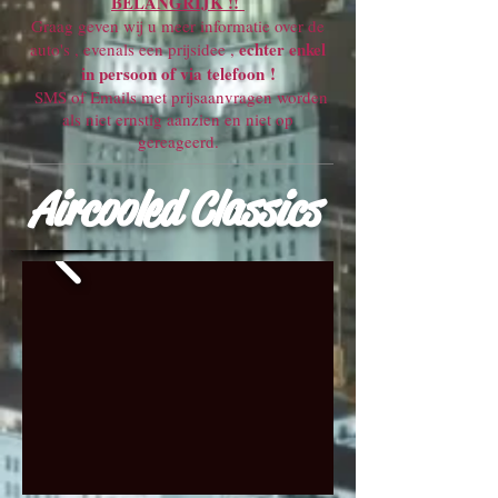
BELANGRIJK !!
Graag geven wij u meer informatie over de
echter enkel
auto's , evenals een prijsidee ,
in persoon of via telefoon !
SMS of Emails met prijsaanvragen worden
als niet ernstig aanzien en niet op
gereageerd.
Aircooled Classics