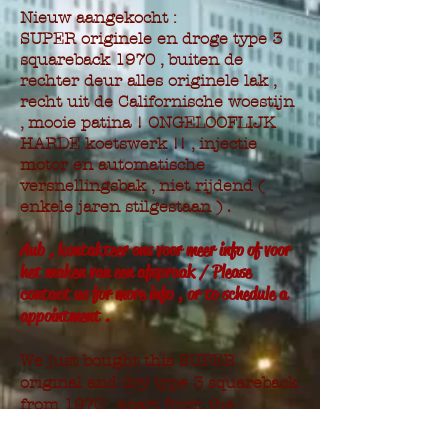
Nieuw aangekocht :
SUPER originele en droge type 3
squareback 1970 , buiten de
rechter deur alles originele lak ,
recht uit de Californische woestijn
, mooie patina ! ONGELOOFLIJK
HARDE koetswerk !! , injectie
motor en automatische
versnellingsbak , niet rijdend (
enkele jaren stilgestaan ) .
Aub , kontakteer ons voor meer info of voor
het maken van een afspraak / Please
contact us for more info , or to schedule a
appointment .
We just bought this SUPER
original and dry type 3 squareback
from 1970 , apart from the
passengers door it's all original