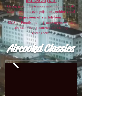
BELANGRIJK !!
Graag geven wij u meer informatie over de
echter enkel
auto's , evenals een prijsidee ,
in persoon of via telefoon !
SMS of Emails met prijsaanvragen worden
als niet ernstig aanzien en niet op
gereageerd.
Aircooled Classics